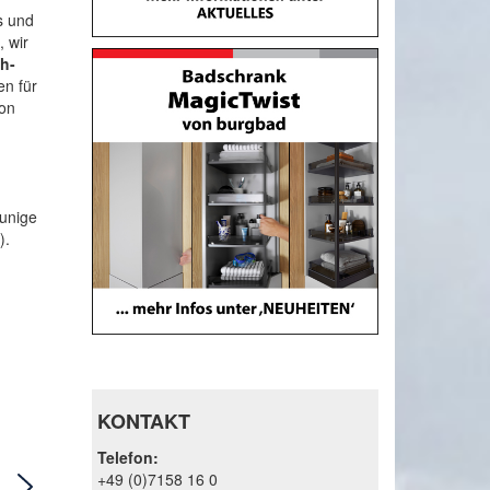
s und
, wir
h-
en für
von
aunige
).
KONTAKT
Telefon:
+49 (0)7158 16 0