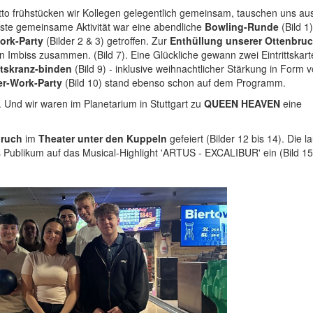
o frühstücken wir Kollegen gelegentlich gemeinsam, tauschen uns au
gste gemeinsame Aktivität war eine abendliche
Bowling-Runde
(Bild 1)
ork-Party
(Bilder 2 & 3) getroffen. Zur
Enthüllung unserer Ottenbruc
Imbiss zusammen. (Bild 7). Eine Glückliche gewann zwei Eintrittskart
tskranz-binden
(Bild 9) - inklusive weihnachtlicher Stärkung in Form 
er-Work-Party
(Bild 10) stand ebenso schon auf dem Programm.
nd wir waren im Planetarium in Stuttgart zu
QUEEN HEAVEN
eine
bruch
im
Theater unter den Kuppeln
gefeiert (Bilder 12 bis 14). Die l
Publikum auf das Musical-Highlight 'ARTUS - EXCALIBUR' ein (Bild 15