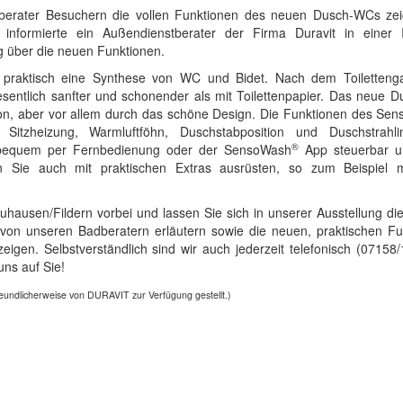
berater Besuchern die vollen Funktionen des neuen Dusch-WCs ze
 informierte ein Außendienstberater der Firma Duravit in einer 
g über die neuen Funktionen.
 praktisch eine Synthese von WC und Bidet. Nach dem Toiletteng
Wesentlich sanfter und schonender als mit Toilettenpapier. Das neue
on, aber vor allem durch das schöne Design. Die Funktionen des Se
tzheizung, Warmluftföhn, Duschstabposition und Duschstrahlint
®
d bequem per Fernbedienung oder der SensoWash
App steuerbar u
en Sie auch mit praktischen Extras ausrüsten, so zum Beispiel m
ausen/Fildern vorbei und lassen Sie sich in unserer Ausstellung die
on unseren Badberatern erläutern sowie die neuen, praktischen Fu
eigen. Selbstverständlich sind wir auch jederzeit telefonisch (07158/
uns auf Sie!
reundlicherweise von DURAVIT zur Verfügung gestellt.)