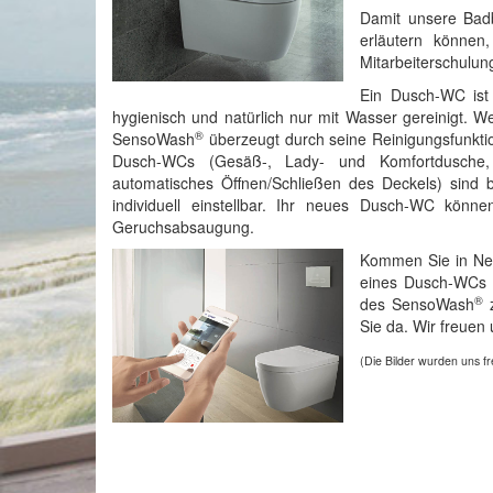
Damit unsere Bad
erläutern können,
Mitarbeiterschulun
Ein Dusch-WC ist
hygienisch und natürlich nur mit Wasser gereinigt. 
®
SensoWash
überzeugt durch seine Reinigungsfunkti
Dusch-WCs (Gesäß-, Lady- und Komfortdusche, Si
automatisches Öffnen/Schließen des Deckels) sin
individuell einstellbar. Ihr neues Dusch-WC könn
Geruchsabsaugung.
Kommen Sie in Neuh
eines Dusch-WCs v
®
des SensoWash
z
Sie da. Wir freuen 
(Die Bilder wurden uns f