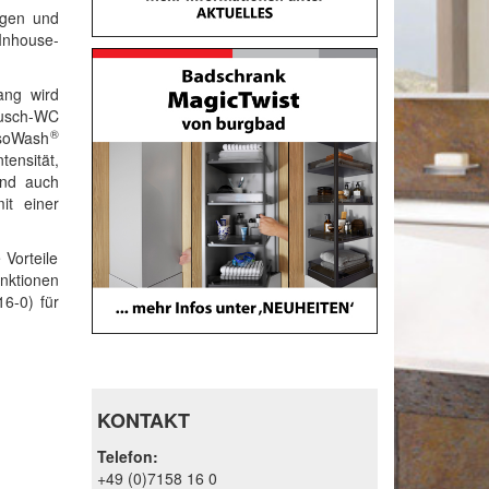
igen und
Inhouse-
ang wird
 Dusch-WC
®
nsoWash
ensität,
nd auch
it einer
 Vorteile
nktionen
16-0) für
KONTAKT
Telefon:
+49 (0)7158 16 0