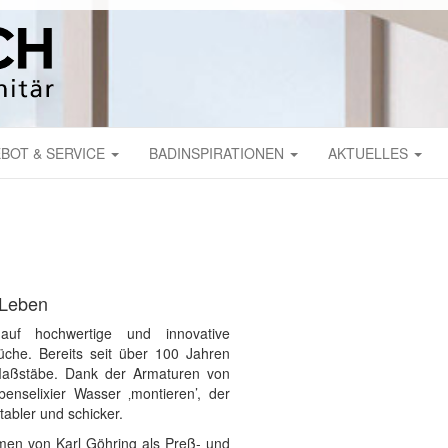
BOT & SERVICE
BADINSPIRATIONEN
AKTUELLES
 Leben
 auf hochwertige und innovative
che. Bereits seit über 100 Jahren
Maßstäbe. Dank der Armaturen von
enselixier Wasser ‚montieren’, der
abler und schicker.
en von Karl Göhring als Preß- und