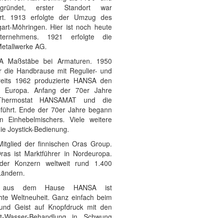
ründet, erster Standort war
art. 1913 erfolgte der Umzug des
art-Möhringen. Hier ist noch heute
ternehmens. 1921 erfolgte die
tallwerke AG.
A Maßstäbe bei Armaturen. 1950
r die Handbrause mit Regulier- und
bereits 1962 produzierte HANSA den
n Europa. Anfang der 70er Jahre
Thermostat HANSAMAT und die
eführt. Ende der 70er Jahre begann
n Einhebelmischers. Viele weitere
die Joystick-Bedienung.
itglied der finnischen Oras Group.
ras ist Marktführer in Nordeuropa.
 der Konzern weltweit rund 1.400
Ländern.
t aus dem Hause HANSA ist
e Weltneuheit. Ganz einfach beim
nd Geist auf Knopfdruck mit den
t-Wasser-Behandlung in Schwung