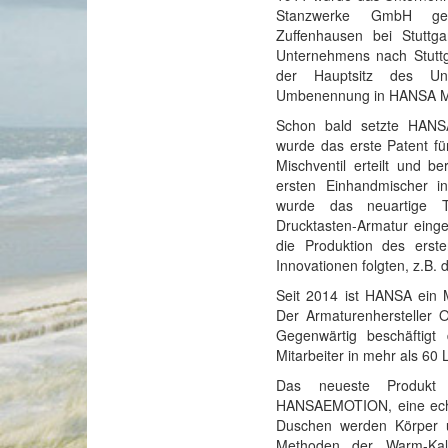
Stanzwerke GmbH geg
Zuffenhausen bei Stuttg
Unternehmens nach Stuttg
der Hauptsitz des Un
Umbenennung in HANSA Me
Schon bald setzte HANS
wurde das erste Patent fü
Mischventil erteilt und 
ersten Einhandmischer i
wurde das neuartige 
Drucktasten-Armatur eing
die Produktion des erste
Innovationen folgten, z.B. 
Seit 2014 ist HANSA ein M
Der Armaturenhersteller O
Gegenwärtig beschäftigt
Mitarbeiter in mehr als 60 
Das neueste Produk
HANSAEMOTION, eine echt
Duschen werden Körper u
Methoden der Warm-Kal