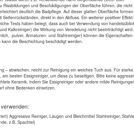
zu Rissbildungen und Beschädigungen der Oberfläche führen, die nicht
leichtert deutlich die Badpflege. Auf dieser glatten Oberfläche formen
Seifenrückständen, direkt in den Abfluss. Ein weiterer positiver Effekt:
eiche Tests haben belegt, dass auch bei Verwendung von handelsüblic
 und Kalkreiniger) die Wirkung von Veredelung nicht beeinträchtigt wird
ilch, -pulver, Armaturen- und Stahlreiniger) können die Eigenschaften
n kann die Beschichtung beschädigt werden.
 – abwischen, reicht zur Reinigung ein weiches Tuch aus. Für starke
am besten Essigreiniger, um diese zu beseitigen. Bitte keine aggress
htete Keramik, indem Sie Essigreiniger oder andere milde Reinigungsm
arf ohne Bedenken einsetzen.
t verwenden:
ert) Aggressive Reiniger, Laugen und Bleichmittel Stahlreiniger, Stahlw
de, z.B. Spachtel)