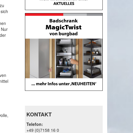
 zu
 sich
hen
. Nur
 der
iven
ittel
KONTAKT
olle,
Telefon:
+49 (0)7158 16 0